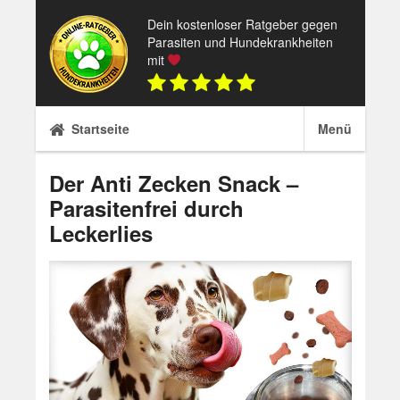
Skip
Dein kostenloser Ratgeber gegen
to
Parasiten und Hundekrankheiten
content
mit
Startseite
Menü
Der Anti Zecken Snack –
Parasitenfrei durch
Leckerlies