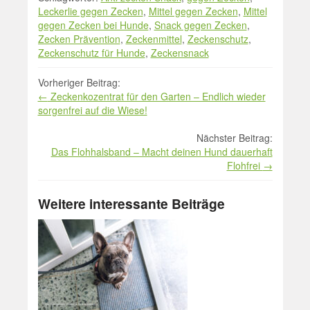
Leckerlie gegen Zecken
,
Mittel gegen Zecken
,
Mittel
gegen Zecken bei Hunde
,
Snack gegen Zecken
,
Zecken Prävention
,
Zeckenmittel
,
Zeckenschutz
,
Zeckenschutz für Hunde
,
Zeckensnack
Beitrag
Vorheriger Beitrag:
←
Zeckenkozentrat für den Garten – Endlich wieder
Navigation
sorgenfrei auf die Wiese!
Nächster Beitrag:
Das Flohhalsband – Macht deinen Hund dauerhaft
Flohfrei
→
Weitere interessante Beiträge