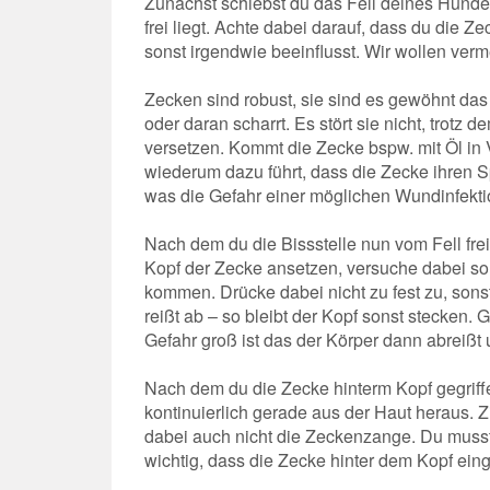
Zunächst schiebst du das Fell deines Hundes
frei liegt. Achte dabei darauf, dass du die Ze
sonst irgendwie beeinflusst. Wir wollen verm
Zecken sind robust, sie sind es gewöhnt da
oder daran scharrt. Es stört sie nicht, trotz 
versetzen. Kommt die Zecke bspw. mit Öl in
wiederum dazu führt, dass die Zecke ihren S
was die Gefahr einer möglichen Wundinfekti
Nach dem du die Bissstelle nun vom Fell fre
Kopf der Zecke ansetzen, versuche dabei so 
kommen. Drücke dabei nicht zu fest zu, son
reißt ab – so bleibt der Kopf sonst stecken. 
Gefahr groß ist das der Körper dann abreißt 
Nach dem du die Zecke hinterm Kopf gegriff
kontinuierlich gerade aus der Haut heraus. Z
dabei auch nicht die Zeckenzange. Du musst 
wichtig, dass die Zecke hinter dem Kopf ein