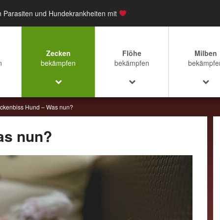
n Parasiten und Hundekrankheiten mit
Zecken
Flöhe
Milben
n
bekämpfen
bekämpfen
bekämpfe
ckenbiss Hund – Was nun?
as nun?