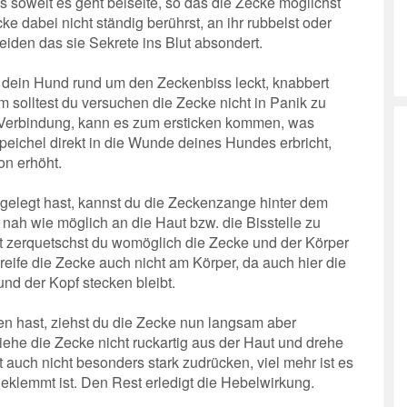
 soweit es geht beiseite, so das die Zecke möglichst
cke dabei nicht ständig berührst, an ihr rubbelst oder
eiden das sie Sekrete ins Blut absondert.
s dein Hund rund um den Zeckenbiss leckt, knabbert
dem solltest du versuchen die Zecke nicht in Panik zu
 Verbindung, kann es zum ersticken kommen, was
peichel direkt in die Wunde deines Hundes erbricht,
on erhöht.
igelegt hast, kannst du die Zeckenzange hinter dem
nah wie möglich an die Haut bzw. die Bisstelle zu
st zerquetschst du womöglich die Zecke und der Körper
Greife die Zecke auch nicht am Körper, da auch hier die
und der Kopf stecken bleibt.
en hast, ziehst du die Zecke nun langsam aber
iehe die Zecke nicht ruckartig aus der Haut und drehe
auch nicht besonders stark zudrücken, viel mehr ist es
geklemmt ist. Den Rest erledigt die Hebelwirkung.