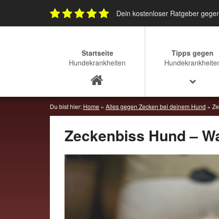
Skip
Dein kostenloser Ratgeber gege
to
content
Startseite
Tipps gegen
Hundekrankheiten
Hundekrankheite
Du bist hier:
Home
»
Alles gegen Zecken bei deinem Hund
»
Ze
Zeckenbiss Hund – W