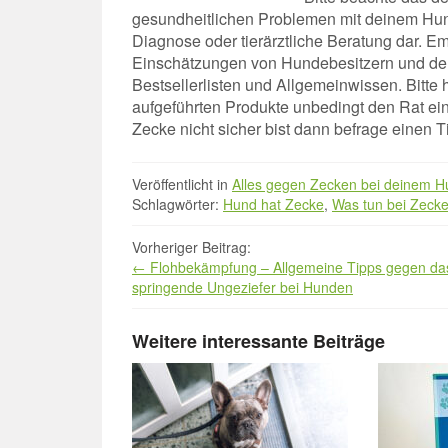
gesundheitlichen Problemen mit deinem Hund 
Diagnose oder tierärztliche Beratung dar. E
Einschätzungen von Hundebesitzern und de
Bestsellerlisten und Allgemeinwissen. Bitte
aufgeführten Produkte unbedingt den Rat ein
Zecke nicht sicher bist dann befrage einen Ti
Veröffentlicht in
Alles gegen Zecken bei deinem 
Schlagwörter:
Hund hat Zecke
,
Was tun bei Zeck
Beitrag
Vorheriger Beitrag:
←
Flohbekämpfung – Allgemeine Tipps gegen da
Navigation
springende Ungeziefer bei Hunden
Weitere interessante Beiträge