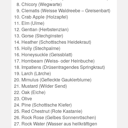
Chicory (Wegwarte)
Clematis (Weisse Waldreebe – Greisenbart)
Crab Apple (Holzapfel)
Elm (Ulme)
Gentian (Herbstenzian)
Gorse (Stechginster)
Heather (Schottisches Heidekraut)
Holly (Stechpalme)
Honeysuckle (Geissblatt)
Hornbeam (Weiss- oder Heinbuche)
Impatiens (Drüsentragendes Springkraut)
Larch (Lärche)
Mimulus (Gefleckte Gauklerblume)
Mustard (Wilder Send)
Oak (Eiche)
Olive
Pine (Schottische Kiefer)
Red Chestnut (Rote Kastanie)
Rock Rose (Gelbes Sonnenröschen)
Rock Water (Wasser aus heilkräftigen