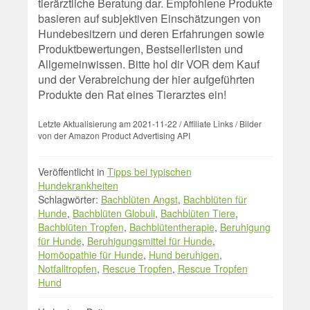
tierärztliche Beratung dar. Empfohlene Produkte
basieren auf subjektiven Einschätzungen von
Hundebesitzern und deren Erfahrungen sowie
Produktbewertungen, Bestsellerlisten und
Allgemeinwissen. Bitte hol dir VOR dem Kauf
und der Verabreichung der hier aufgeführten
Produkte den Rat eines Tierarztes ein!
Letzte Aktualisierung am 2021-11-22 / Affiliate Links / Bilder
von der Amazon Product Advertising API
Veröffentlicht in
Tipps bei typischen
Hundekrankheiten
Schlagwörter:
Bachblüten Angst
,
Bachblüten für
Hunde
,
Bachblüten Globuli
,
Bachblüten Tiere
,
Bachblüten Tropfen
,
Bachblütentherapie
,
Beruhigung
für Hunde
,
Beruhigungsmittel für Hunde
,
Homöopathie für Hunde
,
Hund beruhigen
,
Notfalltropfen
,
Rescue Tropfen
,
Rescue Tropfen
Hund