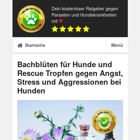
Skip
Dein kostenloser Ratgeber gegen
to
Parasiten und Hundekrankheiten
content
mit
Startseite
Menü
Bachblüten für Hunde und
Rescue Tropfen gegen Angst,
Stress und Aggressionen bei
Hunden