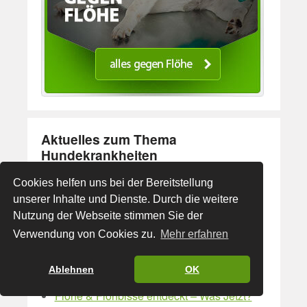
Aktuelles zum Thema
Hundekrankheiten
Auf Inkontinenz bei Hunden richtig
Cookies helfen uns bei der Bereitstellung
reagieren
unserer Inhalte und Dienste. Durch die weitere
Die Hunde Gesundheits Bibel (Buch Tipp)
Nutzung der Webseite stimmen Sie der
Verwendung von Cookies zu.
Mehr erfahren
Gesunde Hundeleckerlies selber machen
(Dörrfleisch)
Ablehnen
OK
Das Blutohr beim Hund behandeln
Flöhe & Flohbisse entdeckt – Was Jetzt?