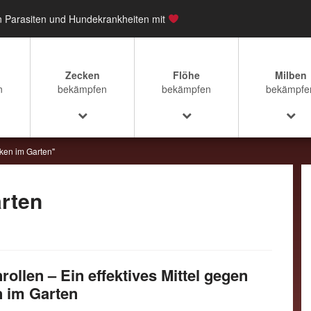
n Parasiten und Hundekrankheiten mit
Zecken
Flöhe
Milben
n
bekämpfen
bekämpfen
bekämpfe
cken im Garten"
arten
rollen – Ein effektives Mittel gegen
 im Garten