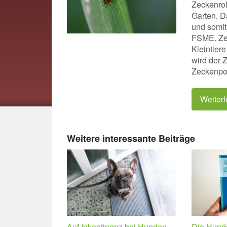
Zeckenrol
Garten. D
und somit
FSME. Zec
Kleintiere
wird der 
Zeckenpo
Weiter
Weitere interessante Beiträge
Auf Inkontinenz bei Hunden
Die Hund