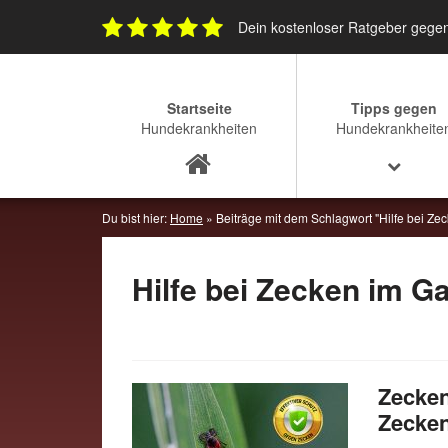
Skip
Dein kostenloser Ratgeber gege
to
content
Startseite
Tipps gegen
Hundekrankheiten
Hundekrankheite
Du bist hier:
Home
»
Beiträge mit dem Schlagwort "Hilfe bei Ze
Hilfe bei Zecken im G
Zecken
Zecken