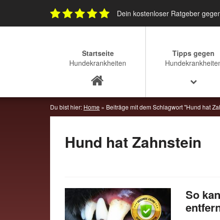
Skip
Dein kostenloser Ratgeber gege
to
content
Startseite
Tipps gegen
Hundekrankheiten
Hundekrankheite
Du bist hier:
Home
»
Beiträge mit dem Schlagwort "Hund hat Za
Hund hat Zahnstein
So kan
entfer