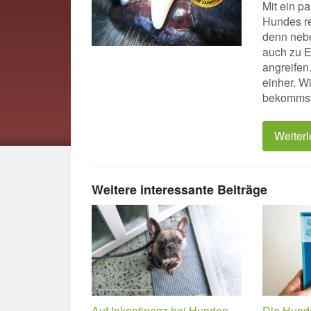
Mit ein p
Hundes re
denn nebe
auch zu E
angreifen
einher. W
bekommst,
Weiter
Weitere interessante Beiträge
Auf Inkontinenz bei Hunden
Die Hund